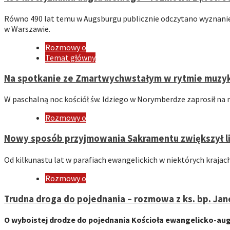
Równo 490 lat temu w Augsburgu publicznie odczytano wyznanie 
w Warszawie.
Rozmowy o
Temat główny
Na spotkanie ze Zmartwychwstałym w rytmie muzyk
W paschalną noc kościół św. Idziego w Norymberdze zaprosił na
Rozmowy o
Nowy sposób przyjmowania Sakramentu zwiększył li
Od kilkunastu lat w parafiach ewangelickich w niektórych kraja
Rozmowy o
Trudna droga do pojednania – rozmowa z ks. bp. Ja
O wyboistej drodze do pojednania Kościoła ewangelicko-au