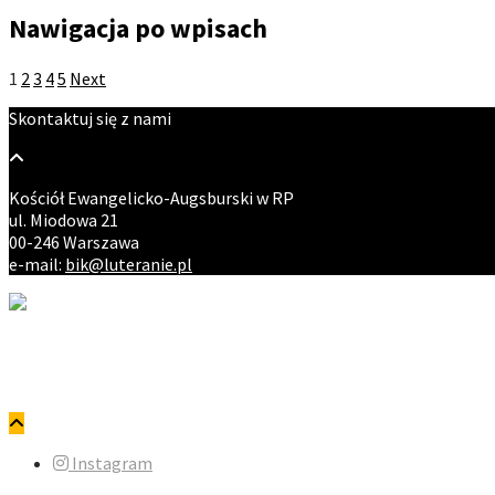
Nawigacja po wpisach
1
2
3
4
5
Next
Skontaktuj się z nami
Kościół Ewangelicko-Augsburski w RP
ul. Miodowa 21
00-246 Warszawa
e-mail:
bik@luteranie.pl
Copyright © ewangelicy.pl. Wszystkie prawa zastrzeżone.
Polityka prywatności
Instagram