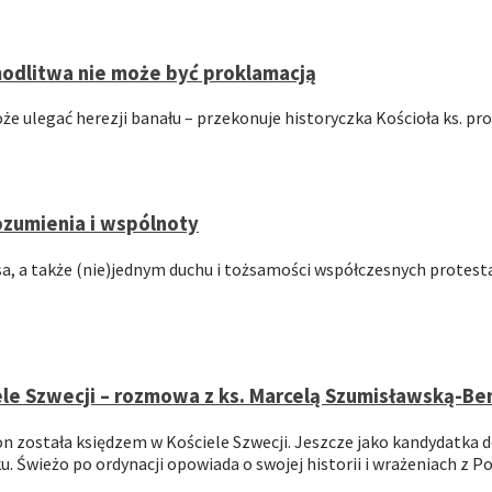
odlitwa nie może być proklamacją
że ulegać herezji banału – przekonuje historyczka Kościoła ks.
rozumienia i wspólnoty
a, a także (nie)jednym duchu i tożsamości współczesnych protesta
le Szwecji – rozmowa z ks. Marcelą Szumisławską-B
 została księdzem w Kościele Szwecji. Jeszcze jako kandydatka d
Świeżo po ordynacji opowiada o swojej historii i wrażeniach z Po