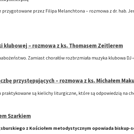
przygotowane przez Filipa Melanchtona – rozmowa z dr. hab. Jer
i klubowej – rozmowa z ks. Thomasem Zeitlerem
 nabożeństwo. Zamiast chorałów rozbrzmiała muzyka klubowa DJ-ów
czbę przystępujących – rozmowa z ks. Michałem Maku
ch praktykowane są kielichy liturgiczne, które są odpowiedzią na
nem Szarkiem
gsburskiego z Kościołem metodystycznym opowiada biskup-se