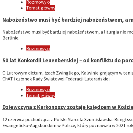
Rozmowy o
Temat główny
Nabożeństwo musi być bardziej nabożeństwem, a m
Nabożeństwo musi być bardziej nabożeństwem, a liturgia nie mo
Berlinie.
Rozmowy o
50 lat Konkordii Leuenberskiej – od konfliktu do po
O Lutrowym dictum, łzach Zwingliego, Kalwinie grającym w tenis
ChAT i członek Rady Światowej Federacji Luterańskiej.
Rozmowy o
Temat główny
Dziewczyna z Karkonoszy zostaje księdzem w Koście
12 czerwca pochodząca z Polski Marcela Szumisławska-Bengtsson
Ewangelicko-Augsburskim w Polsce, który poznawała w 2021 roku. 