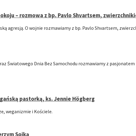
oju – rozmowa z bp. Pavlo Shvartsem, zwierzchnikie
yjską agresją. O wojnie rozmawiamy z bp. Pavlo Shvartsem, zwierzc
 oraz Światowego Dnia Bez Samochodu rozmawiamy z pasjonatem
egańską pastorką, ks. Jennie Högberg
e, weganizmie i Kościele.
erzym Sojką