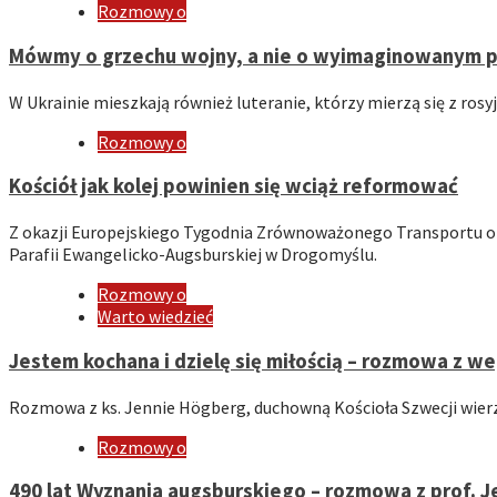
Rozmowy o
Mówmy o grzechu wojny, a nie o wyimaginowanym pok
W Ukrainie mieszkają również luteranie, którzy mierzą się z ros
Rozmowy o
Kościół jak kolej powinien się wciąż reformować
Z okazji Europejskiego Tygodnia Zrównoważonego Transportu
Parafii Ewangelicko-Augsburskiej w Drogomyślu.
Rozmowy o
Warto wiedzieć
Jestem kochana i dzielę się miłością – rozmowa z w
Rozmowa z ks. Jennie Högberg, duchowną Kościoła Szwecji wierz
Rozmowy o
490 lat Wyznania augsburskiego – rozmowa z prof. J