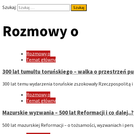
Szukaj:
Rozmowy o
Rozmowy o
Temat główny
300 lat tumultu toruńskiego – walka o przestrzeń pu
300 lat temu wydarzenia toruńskie zszokowały Rzeczpospolitą i c
Rozmowy o
Temat główny
Mazurskie wyzwania – 500 lat Reformacji i co dalej..?
500 lat mazurskiej Reformacji – o tożsamości, wyzwaniach i per