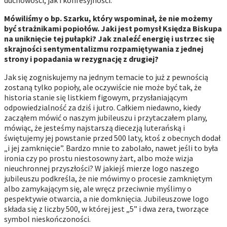
Mówiliśmy o bp. Szarku, który wspominał, że nie możemy
być strażnikami popiołów. Jaki jest pomysł Księdza Biskupa
na uniknięcie tej pułapki? Jak znaleźć energię i ustrzec się
skrajności sentymentalizmu rozpamiętywania z jednej
strony i popadania w rezygnację z drugiej?
Jak się zogniskujemy na jednym temacie to już z pewnością
zostaną tylko popioły, ale oczywiście nie może być tak, że
historia stanie się listkiem figowym, przysłaniającym
odpowiedzialność za dziś i jutro. Całkiem niedawno, kiedy
zacząłem mówić o naszym jubileuszu i przytaczałem plany,
mówiąc, że jesteśmy najstarszą diecezją luterańską i
świętujemy jej powstanie przed 500 laty, ktoś z obecnych dodał
„i jej zamknięcie”. Bardzo mnie to zabolało, nawet jeśli to była
ironia czy po prostu niestosowny żart, albo może wizja
nieuchronnej przyszłości? W jakiejś mierze logo naszego
jubileuszu podkreśla, że nie mówimy o procesie zamkniętym
albo zamykającym się, ale wręcz przeciwnie myślimy o
pespektywie otwarcia, a nie domknięcia. Jubileuszowe logo
składa się z liczby 500, w której jest „5” i dwa zera, tworzące
symbol nieskończoności.