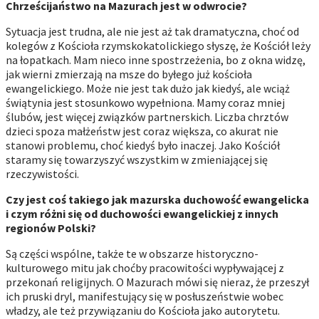
Chrześcijaństwo na Mazurach jest w odwrocie?
Sytuacja jest trudna, ale nie jest aż tak dramatyczna, choć od
kolegów z Kościoła rzymskokatolickiego słyszę, że Kościół leży
na łopatkach. Mam nieco inne spostrzeżenia, bo z okna widzę,
jak wierni zmierzają na msze do byłego już kościoła
ewangelickiego. Może nie jest tak dużo jak kiedyś, ale wciąż
świątynia jest stosunkowo wypełniona. Mamy coraz mniej
ślubów, jest więcej związków partnerskich. Liczba chrztów
dzieci spoza małżeństw jest coraz większa, co akurat nie
stanowi problemu, choć kiedyś było inaczej. Jako Kościół
staramy się towarzyszyć wszystkim w zmieniającej się
rzeczywistości.
Czy jest coś takiego jak mazurska duchowość ewangelicka
i czym różni się od duchowości ewangelickiej z innych
regionów Polski?
Są części wspólne, także te w obszarze historyczno-
kulturowego mitu jak choćby pracowitości wypływającej z
przekonań religijnych. O Mazurach mówi się nieraz, że przeszył
ich pruski dryl, manifestujący się w posłuszeństwie wobec
władzy, ale też przywiązaniu do Kościoła jako autorytetu.