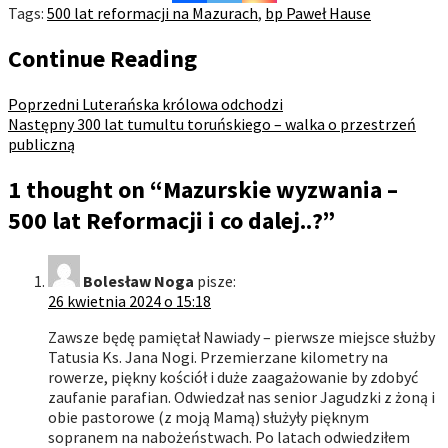
Tags:
500 lat reformacji na Mazurach
,
bp Paweł Hause
Continue Reading
Poprzedni
Luterańska królowa odchodzi
Następny
300 lat tumultu toruńskiego – walka o przestrzeń
publiczną
1 thought on “
Mazurskie wyzwania –
500 lat Reformacji i co dalej..?
”
Bolesław Noga
pisze:
26 kwietnia 2024 o 15:18
Zawsze będę pamiętał Nawiady – pierwsze miejsce służby
Tatusia Ks. Jana Nogi. Przemierzane kilometry na
rowerze, piękny kościół i duże zaagażowanie by zdobyć
zaufanie parafian. Odwiedzał nas senior Jagudzki z żoną i
obie pastorowe (z moją Mamą) służyły pięknym
sopranem na nabożeństwach. Po latach odwiedziłem