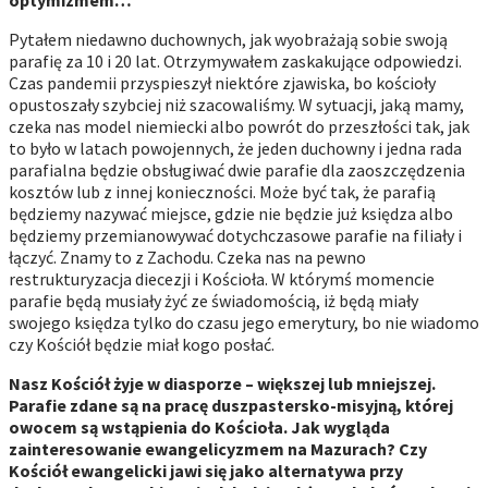
Pytałem niedawno duchownych, jak wyobrażają sobie swoją
parafię za 10 i 20 lat. Otrzymywałem zaskakujące odpowiedzi.
Czas pandemii przyspieszył niektóre zjawiska, bo kościoły
opustoszały szybciej niż szacowaliśmy. W sytuacji, jaką mamy,
czeka nas model niemiecki albo powrót do przeszłości tak, jak
to było w latach powojennych, że jeden duchowny i jedna rada
parafialna będzie obsługiwać dwie parafie dla zaoszczędzenia
kosztów lub z innej konieczności. Może być tak, że parafią
będziemy nazywać miejsce, gdzie nie będzie już księdza albo
będziemy przemianowywać dotychczasowe parafie na filiały i
łączyć. Znamy to z Zachodu. Czeka nas na pewno
restrukturyzacja diecezji i Kościoła. W którymś momencie
parafie będą musiały żyć ze świadomością, iż będą miały
swojego księdza tylko do czasu jego emerytury, bo nie wiadomo
czy Kościół będzie miał kogo posłać.
Nasz Kościół żyje w diasporze – większej lub mniejszej.
Parafie zdane są na pracę duszpastersko-misyjną, której
owocem są wstąpienia do Kościoła. Jak wygląda
zainteresowanie ewangelicyzmem na Mazurach? Czy
Kościół ewangelicki jawi się jako alternatywa przy