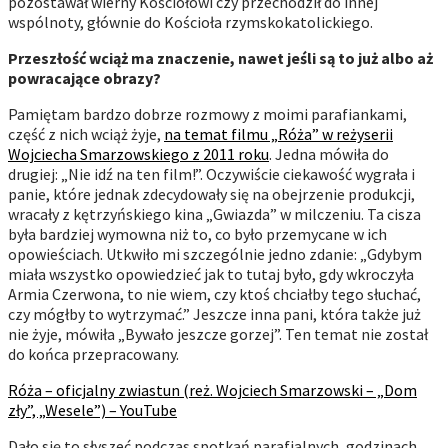
pozostawał wierny Kościołowi czy przechodził do innej
wspólnoty, głównie do Kościoła rzymskokatolickiego.
Przeszłość wciąż ma znaczenie, nawet jeśli są to już albo aż
powracające obrazy?
Pamiętam bardzo dobrze rozmowy z moimi parafiankami,
część z nich wciąż żyje,
na temat filmu „Róża” w reżyserii
Wojciecha Smarzowskiego z 2011 roku
. Jedna mówiła do
drugiej: „Nie idź na ten film!”. Oczywiście ciekawość wygrała i
panie, które jednak zdecydowały się na obejrzenie produkcji,
wracały z kętrzyńskiego kina „Gwiazda” w milczeniu. Ta cisza
była bardziej wymowna niż to, co było przemycane w ich
opowieściach. Utkwiło mi szczególnie jedno zdanie: „Gdybym
miała wszystko opowiedzieć jak to tutaj było, gdy wkroczyła
Armia Czerwona, to nie wiem, czy ktoś chciałby tego słuchać,
czy mógłby to wytrzymać.” Jeszcze inna pani, która także już
nie żyje, mówiła „Bywało jeszcze gorzej”. Ten temat nie został
do końca przepracowany.
Róża – oficjalny zwiastun (reż. Wojciech Smarzowski – „Dom
zły”, „Wesele”) – YouTube
Dało się to słyszeć podczas spotkań parafialnych, godzinach