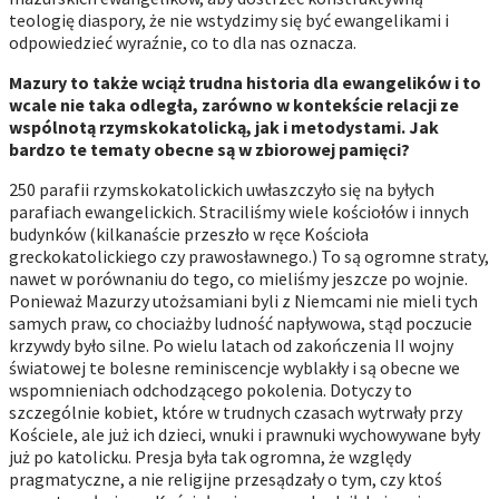
teologię diaspory, że nie wstydzimy się być ewangelikami i
odpowiedzieć wyraźnie, co to dla nas oznacza.
Mazury to także wciąż trudna historia dla ewangelików i to
wcale nie taka odległa, zarówno w kontekście relacji ze
wspólnotą rzymskokatolicką, jak i metodystami. Jak
bardzo te tematy obecne są w zbiorowej pamięci?
250 parafii rzymskokatolickich uwłaszczyło się na byłych
parafiach ewangelickich. Straciliśmy wiele kościołów i innych
budynków (kilkanaście przeszło w ręce Kościoła
greckokatolickiego czy prawosławnego.) To są ogromne straty,
nawet w porównaniu do tego, co mieliśmy jeszcze po wojnie.
Ponieważ Mazurzy utożsamiani byli z Niemcami nie mieli tych
samych praw, co chociażby ludność napływowa, stąd poczucie
krzywdy było silne. Po wielu latach od zakończenia II wojny
światowej te bolesne reminiscencje wyblakły i są obecne we
wspomnieniach odchodzącego pokolenia. Dotyczy to
szczególnie kobiet, które w trudnych czasach wytrwały przy
Kościele, ale już ich dzieci, wnuki i prawnuki wychowywane były
już po katolicku. Presja była tak ogromna, że względy
pragmatyczne, a nie religijne przesądzały o tym, czy ktoś