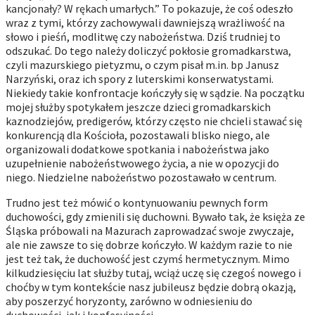
kancjonały? W rękach umarłych.” To pokazuje, że coś odeszło
wraz z tymi, którzy zachowywali dawniejszą wrażliwość na
słowo i pieśń, modlitwę czy nabożeństwa. Dziś trudniej to
odszukać. Do tego należy doliczyć pokłosie gromadkarstwa,
czyli mazurskiego pietyzmu, o czym pisał m.in. bp Janusz
Narzyński, oraz ich spory z luterskimi konserwatystami.
Niekiedy takie konfrontacje kończyły się w sądzie. Na początku
mojej służby spotykałem jeszcze dzieci gromadkarskich
kaznodziejów, predigerów, którzy często nie chcieli stawać się
konkurencją dla Kościoła, pozostawali blisko niego, ale
organizowali dodatkowe spotkania i nabożeństwa jako
uzupełnienie nabożeństwowego życia, a nie w opozycji do
niego. Niedzielne nabożeństwo pozostawało w centrum.
Trudno jest też mówić o kontynuowaniu pewnych form
duchowości, gdy zmienili się duchowni. Bywało tak, że księża ze
Śląska próbowali na Mazurach zaprowadzać swoje zwyczaje,
ale nie zawsze to się dobrze kończyło. W każdym razie to nie
jest też tak, że duchowość jest czymś hermetycznym. Mimo
kilkudziesięciu lat służby tutaj, wciąż uczę się czegoś nowego i
choćby w tym kontekście nasz jubileusz będzie dobrą okazją,
aby poszerzyć horyzonty, zarówno w odniesieniu do
duchowości, jak i konfesyjności.