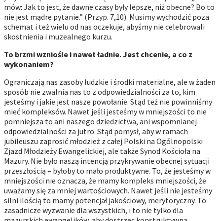
mów: Jak to jest, że dawne czasy były lepsze, niż obecne? Bo to
nie jest mądre pytanie.” (Przyp. 7,10). Musimy wychodzić poza
schemat i też wielu od nas oczekuje, abyśmy nie celebrowali
skostnienia i muzealnego kurzu.
To brzmi wzniośle i nawet ładnie. Jest chcenie, a co z
wykonaniem?
Ograniczają nas zasoby ludzkie i środki materialne, ale w żaden
sposób nie zwalnia nas to z odpowiedzialności za to, kim
jesteśmy i jakie jest nasze powołanie. Stąd też nie powinniśmy
mieć kompleksów. Nawet jeśli jesteśmy w mniejszości to nie
pomniejsza to ani naszego dziedzictwa, ani wspomnianej
odpowiedzialności za jutro. Stąd pomysł, aby w ramach
jubileuszu zaprosić młodzież z całej Polski na Ogólnopolski
Zjazd Młodzieży Ewangelickiej, ale także Synod Kościoła na
Mazury. Nie było naszą intencją przykrywanie obecnej sytuacji
przeszłością – byłoby to mało produktywne. To, że jesteśmy w
mniejszości nie oznacza, że mamy kompleks mniejszości, że
uważamy się za mniej wartościowych. Nawet jeśli nie jesteśmy
silni ilością to mamy potencjał jakościowy, merytoryczny. To
zasadnicze wyzwanie dla wszystkich, i to nie tylko dla
mazurskich ewangelików, aby dostrzec konstruktywną