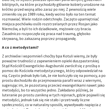
biblijnych, na które przychodziły głównie kobiety urodzone na
krótko przed wojną albo zaraz po niej. Z pewnością wiele
zmieniło się po 1989 roku, kiedy wolno było na ten temat
rozmawiać. Wiele rodzin odetchnęło. Zaczęto upamiętniać
miejsca pochówku osób rozstrzelanych przez Rosjan jako
Niemców, a byli to ich dziadkowie, mężowie czy bracia.
Zasadniczo rozpoczęła się praca nad traumą, głęboko
skrywaną, bo zakazaną poprzez propagandę.
A co z metodystami?
Z archiwów i wspomnień choćby bpa Kotuli wiemy, że były
poważne trudności z zapewnieniem opieki duszpasterskiej.
Stąd Kościół Ewangelicko-Augsburski zwrócił się z prośbą o
pomoc do Kościoła metodystycznego, który odpowiedział na
nią. Często jednak było tak, że nie kończyło się na pomocy, a po
prostu dochodziło do przejmowania parafii wraz z wiernymi,
sugerując im, że pozostaną przecież ewangelikami nawet jako
metodyści, bo to wszystko jedno. Zakładano później, że
luteranie po prostu zanikną w tych rejonach, gdzie pojawili się
metodyści, jednak tak się nie stało i przetrwały liczne
społeczności, co w naturalny sposób, wywoływało napięcia z