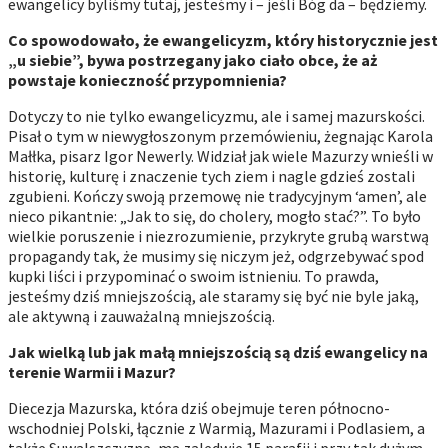
ewangelicy byliśmy tutaj, jesteśmy i – jeśli Bóg da – będziemy.
Co spowodowało, że ewangelicyzm, który historycznie jest
„u siebie”, bywa postrzegany jako ciało obce, że aż
powstaje konieczność przypomnienia?
Dotyczy to nie tylko ewangelicyzmu, ale i samej mazurskości.
Pisał o tym w niewygłoszonym przemówieniu, żegnając Karola
Małłka, pisarz Igor Newerly. Widział jak wiele Mazurzy wnieśli w
historię, kulturę i znaczenie tych ziem i nagle gdzieś zostali
zgubieni. Kończy swoją przemowę nie tradycyjnym ‘amen’, ale
nieco pikantnie: „Jak to się, do cholery, mogło stać?”. To było
wielkie poruszenie i niezrozumienie, przykryte grubą warstwą
propagandy tak, że musimy się niczym jeż, odgrzebywać spod
kupki liści i przypominać o swoim istnieniu. To prawda,
jesteśmy dziś mniejszością, ale staramy się być nie byle jaką,
ale aktywną i zauważalną mniejszością.
Jak wielką lub jak małą mniejszością są dziś ewangelicy na
terenie Warmii i Mazur?
Diecezja Mazurska, która dziś obejmuje teren północno-
wschodniej Polski, łącznie z Warmią, Mazurami i Podlasiem, a
także Suwalszczyzną, ma zaledwie 15 parafii i przy tak dużym