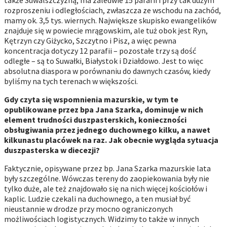
rozproszeniu i odległościach, zwłaszcza ze wschodu na zachód,
mamy ok. 3,5 tys. wiernych. Największe skupisko ewangelików
znajduje się w powiecie mrągowskim, ale tuż obok jest Ryn,
Kętrzyn czy Giżycko, Szczytno i Pisz, a więc pewna
koncentracja dotyczy 12 parafii – pozostałe trzy są dość
odległe – są to Suwałki, Białystok i Działdowo. Jest to więc
absolutna diaspora w porównaniu do dawnych czasów, kiedy
byliśmy na tych terenach w większości.
Gdy czyta się wspomnienia mazurskie, w tym te
opublikowane przez bpa Jana Szarka, dominuje w nich
element trudności duszpasterskich, konieczności
obsługiwania przez jednego duchownego kilku, a nawet
kilkunastu placówek na raz. Jak obecnie wygląda sytuacja
duszpasterska w diecezji?
Faktycznie, opisywane przez bp. Jana Szarka mazurskie lata
były szczególne. Wówczas tereny do zaopiekowania były nie
tylko duże, ale też znajdowało się na nich więcej kościołów i
kaplic. Ludzie czekali na duchownego, a ten musiał być
nieustannie w drodze przy mocno ograniczonych
możliwościach logistycznych. Widzimy to także w innych