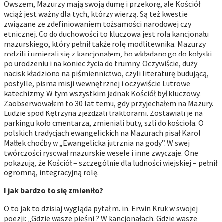
Owszem, Mazurzy mają swoją dumę i przekorę, ale Kościół
wciąż jest ważny dla tych, którzy wierzą. Są też kwestie
związane ze zdefiniowaniem tożsamości narodowej czy
etnicznej. Co do duchowości to kluczowa jest rola kancjonału
mazurskiego, który pełnił także rolę modlitewnika. Mazurzy
rodzili i umierali się z kancjonałem, bo wkładano go do kołyski
po urodzeniu i na koniec życia do trumny. Oczywiście, duży
nacisk kładziono na piśmiennictwo, czyli literaturę budującą,
postylle, pisma misji wewnętrznej i oczywiście Lutrowe
katechizmy. W tym wszystkim jednak Kościół był kluczowy.
Zaobserwowałem to 30 lat temu, gdy przyjechałem na Mazury.
Ludzie spod Kętrzyna zjeżdżali traktorami. Zostawiali je na
parkingu koło cmentarza, zmieniali buty, szli do kościoła. O
polskich tradycjach ewangelickich na Mazurach pisał Karol
Małłek choćby w „Ewangelicka jutrznia na gody”. W swej
twórczości rysował mazurskie wesele i inne zwyczaje. One
pokazują, że Kościół – szczególnie dla ludności wiejskiej – pełnił
ogromną, integracyjną rolę.
I jak bardzo to się zmieniło?
O to jak to dzisiaj wygląda pytał m. in. Erwin Kruk w swojej
poezji: „Gdzie wasze pieśni ? W kancjonałach. Gdzie wasze