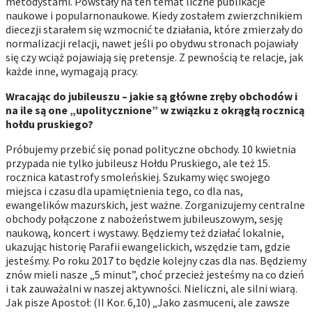
metodystami. Powstały na ten temat liczne publikacje
naukowe i popularnonaukowe. Kiedy zostałem zwierzchnikiem
diecezji starałem się wzmocnić te działania, które zmierzały do
normalizacji relacji, nawet jeśli po obydwu stronach pojawiały
się czy wciąż pojawiają się pretensje. Z pewnością te relacje, jak
każde inne, wymagają pracy.
Wracając do jubileuszu – jakie są główne zręby obchodów i
na ile są one „upolitycznione” w związku z okrągłą rocznicą
hołdu pruskiego?
Próbujemy przebić się ponad polityczne obchody. 10 kwietnia
przypada nie tylko jubileusz Hołdu Pruskiego, ale też 15.
rocznica katastrofy smoleńskiej. Szukamy więc swojego
miejsca i czasu dla upamiętnienia tego, co dla nas,
ewangelików mazurskich, jest ważne. Zorganizujemy centralne
obchody połączone z nabożeństwem jubileuszowym, sesję
naukową, koncert i wystawy. Będziemy też działać lokalnie,
ukazując historię Parafii ewangelickich, wszędzie tam, gdzie
jesteśmy. Po roku 2017 to będzie kolejny czas dla nas. Będziemy
znów mieli nasze „5 minut”, choć przecież jesteśmy na co dzień
i tak zauważalni w naszej aktywności. Nieliczni, ale silni wiarą.
Jak pisze Apostoł: (II Kor. 6,10) „Jako zasmuceni, ale zawsze