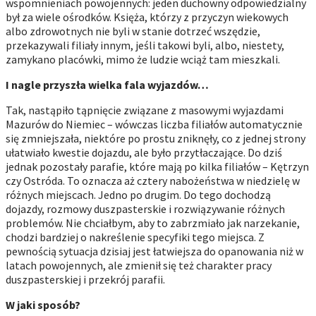
wspomnieniach powojennych: jeden duchowny odpowiedzialny
był za wiele ośrodków. Księża, którzy z przyczyn wiekowych
albo zdrowotnych nie byli w stanie dotrzeć wszędzie,
przekazywali filiały innym, jeśli takowi byli, albo, niestety,
zamykano placówki, mimo że ludzie wciąż tam mieszkali.
I nagle przyszła wielka fala wyjazdów…
Tak, nastąpiło tąpnięcie związane z masowymi wyjazdami
Mazurów do Niemiec – wówczas liczba filiałów automatycznie
się zmniejszała, niektóre po prostu zniknęły, co z jednej strony
ułatwiało kwestie dojazdu, ale było przytłaczające. Do dziś
jednak pozostały parafie, które mają po kilka filiałów – Kętrzyn
czy Ostróda. To oznacza aż cztery nabożeństwa w niedzielę w
różnych miejscach. Jedno po drugim. Do tego dochodzą
dojazdy, rozmowy duszpasterskie i rozwiązywanie różnych
problemów. Nie chciałbym, aby to zabrzmiało jak narzekanie,
chodzi bardziej o nakreślenie specyfiki tego miejsca. Z
pewnością sytuacja dzisiaj jest łatwiejsza do opanowania niż w
latach powojennych, ale zmienił się też charakter pracy
duszpasterskiej i przekrój parafii.
W jaki sposób?