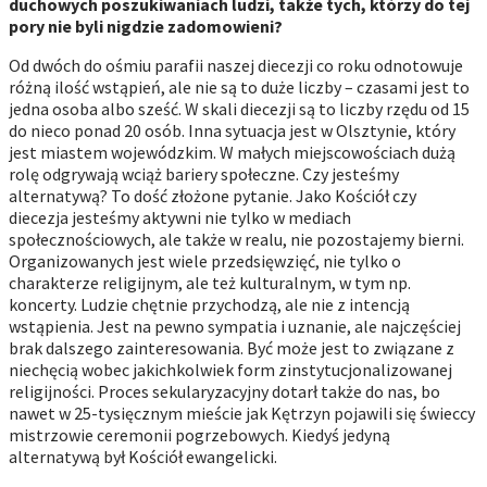
duchowych poszukiwaniach ludzi, także tych, którzy do tej
pory nie byli nigdzie zadomowieni?
Od dwóch do ośmiu parafii naszej diecezji co roku odnotowuje
różną ilość wstąpień, ale nie są to duże liczby – czasami jest to
jedna osoba albo sześć. W skali diecezji są to liczby rzędu od 15
do nieco ponad 20 osób. Inna sytuacja jest w Olsztynie, który
jest miastem wojewódzkim. W małych miejscowościach dużą
rolę odgrywają wciąż bariery społeczne. Czy jesteśmy
alternatywą? To dość złożone pytanie. Jako Kościół czy
diecezja jesteśmy aktywni nie tylko w mediach
społecznościowych, ale także w realu, nie pozostajemy bierni.
Organizowanych jest wiele przedsięwzięć, nie tylko o
charakterze religijnym, ale też kulturalnym, w tym np.
koncerty. Ludzie chętnie przychodzą, ale nie z intencją
wstąpienia. Jest na pewno sympatia i uznanie, ale najczęściej
brak dalszego zainteresowania. Być może jest to związane z
niechęcią wobec jakichkolwiek form zinstytucjonalizowanej
religijności. Proces sekularyzacyjny dotarł także do nas, bo
nawet w 25-tysięcznym mieście jak Kętrzyn pojawili się świeccy
mistrzowie ceremonii pogrzebowych. Kiedyś jedyną
alternatywą był Kościół ewangelicki.