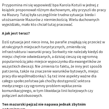
Przypomina mi się wypowiedź bpa Karola Kotuli w jednej z
książek: proponował różnym duchownym, aby przyszli do pracy
na Mazury. Tutaj była szczególnie trudna sytuacja: bieda i
utożsamianie Mazurów z niemieckością. Wielu duchownych
wyjeżdżało, mało kto chciał tutaj pracować.
A jak jest teraz?
Dziś sytuacja jest nieco inna, bo parafie znajdują się przecież w
atrakcyjnych miejscach turystycznych, zmieniła się
infrastruktura i warunki pracy. Sorkwity nie należały kiedyś do
miejsc chętnie odwiedzanych, a dzisiaj cieszą się ogromną
popularnością jako miejsce wypoczynku dla ewangelików ze
wszystkich diecezji. Nie zmienia to faktu, że inny jest sposób
patrzenia, także na znaczenie warunków bytowych, miejsc
pracy dla współmałżonka/i. Są też inne aspekty ważne dla
całego społeczeństwa jak choćby dostępność sektora
medycznego czy ogromny problem wykluczenia
komunikacyjnego, w tym likwidacja linii kolejowych czy
połączeń autobusowych.
Ten mazurski pejzaż nie napawa jednak zbytnim
optymizmem…