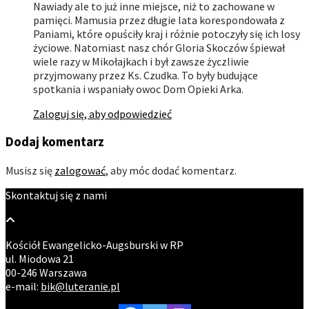
Nawiady ale to już inne miejsce, niż to zachowane w
pamięci. Mamusia przez długie lata korespondowała z
Paniami, które opuściły kraj i różnie potoczyły się ich losy
życiowe. Natomiast nasz chór Gloria Skoczów śpiewał
wiele razy w Mikołajkach i był zawsze życzliwie
przyjmowany przez Ks. Czudka. To były budujące
spotkania i wspaniały owoc Dom Opieki Arka.
Zaloguj się, aby odpowiedzieć
Dodaj komentarz
Musisz się
zalogować
, aby móc dodać komentarz.
Skontaktuj się z nami
Kościół Ewangelicko-Augsburski w RP
ul. Miodowa 21
00-246 Warszawa
e-mail:
bik@luteranie.pl