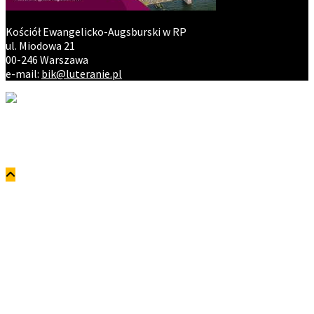
Kościół Ewangelicko-Augsburski w RP
ul. Miodowa 21
00-246 Warszawa
e-mail:
bik@luteranie.pl
Copyright © ewangelicy.pl. Wszystkie prawa zastrzeżone.
Polityka prywatności