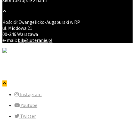
Skontaktuj się z nami
Kościół Ewangelicko-Augsburski w RP
ul. Miodowa 21
00-246 Warszawa
e-mail:
bik@luteranie.pl
Copyright © ewangelicy.pl. Wszystkie prawa zastrzeżone.
Polityka prywatności
Instagram
Youtube
Twitter