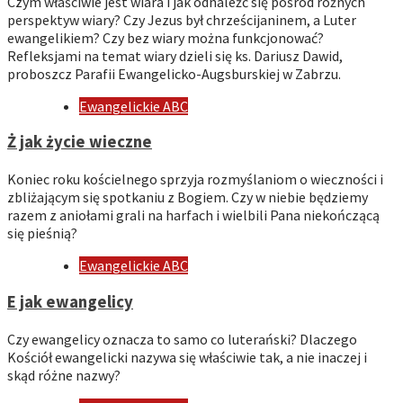
Czym właściwie jest wiara i jak odnaleźć się pośród różnych
perspektyw wiary? Czy Jezus był chrześcijaninem, a Luter
ewangelikiem? Czy bez wiary można funkcjonować?
Refleksjami na temat wiary dzieli się ks. Dariusz Dawid,
proboszcz Parafii Ewangelicko-Augsburskiej w Zabrzu.
Ewangelickie ABC
Ż jak życie wieczne
Koniec roku kościelnego sprzyja rozmyślaniom o wieczności i
zbliżającym się spotkaniu z Bogiem. Czy w niebie będziemy
razem z aniołami grali na harfach i wielbili Pana niekończącą
się pieśnią?
Ewangelickie ABC
E jak ewangelicy
Czy ewangelicy oznacza to samo co luterański? Dlaczego
Kościół ewangelicki nazywa się właściwie tak, a nie inaczej i
skąd różne nazwy?