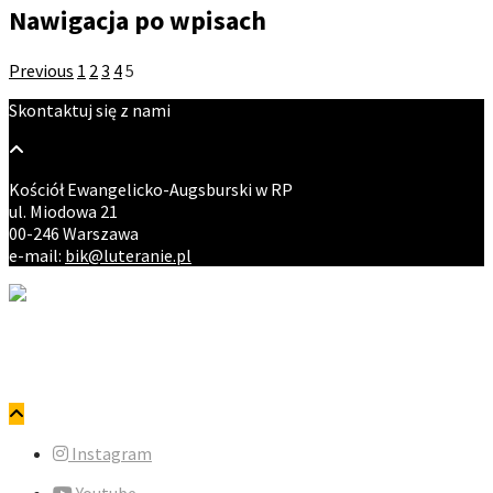
Nawigacja po wpisach
Previous
1
2
3
4
5
Skontaktuj się z nami
Kościół Ewangelicko-Augsburski w RP
ul. Miodowa 21
00-246 Warszawa
e-mail:
bik@luteranie.pl
Copyright © ewangelicy.pl. Wszystkie prawa zastrzeżone.
Polityka prywatności
Instagram
Youtube