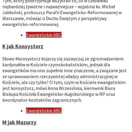
Tym, który podtrzymuje wszystko to, co w człowieku
najbardziej żywotne i najważniejsze – wyjaśnia ks. Michał
Jabłoński, proboszcz Parafii Ewangelicko-Reformowanej w
Warszawie, mówiąc o Duchu Świętym z perspektywy
ewangelicko-reformowanej.
Ewangelickie ABC
K jak Konsystorz
Słowo #konsystorz kojarzy się zazwyczaj ze zgromadzeniem
kardynałów w Kościele rzymskokatolickim, jednak dla
ewangelików ma ono zupełnie inne znaczenie, a związane jest
ze sprawowaniem rzeczywistej władzy administracyjnej w
Kościele, ale czy tylko? O tym, czym w Kościele ewangelickim
jest konsystorz, mówi Anna Wrzesińska, kierownik Biura
Biskupa Kościoła Ewangelicko-Augsburskiego w RP oraz
koordynator kontaktów zagranicznych.
Ewangelickie ABC
M jak Mazurzy