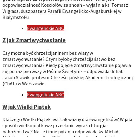
odpowiedzialność Kościołów za shoah – wyjaśnia ks. Tomasz
Wigłasz, duszpasterz Parafii Ewangelicko-Augsburskiej w
Białymstoku.
Ewangelickie ABC
Z jak Zmartwychwstanie
Czy można być chrześcijaninem bez wiary w
zmartwychwstanie? Czym byłoby chrześcijaństwo bez
zmartwychwstania? Kiedy pojęcie zmartwychwstanie pojawia
się po raz pierwszy w Piśmie Świętym? – odpowiada dr hab.
Jakub Slawik, profesor Chrześcijańskiej Akademii Teologicznej
(ChAT) w Warszawie.
Ewangelickie ABC
W jak Wielki Piątek
Dlaczego Wielki Piątek jest tak ważny dla ewangelików? W jaki
sposób wielkopiątkowe przesłanie wyraża liturgia
nabożeństwa? Na te i inne pytania odpowiada ks. Michał