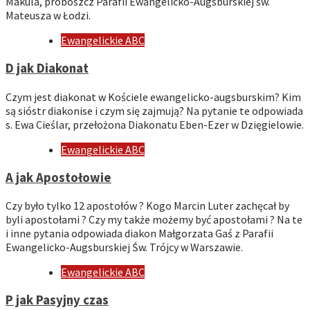
Makula, proboszcz Parafii Ewangelicko-Augsburskiej św.
Mateusza w Łodzi.
Ewangelickie ABC
D jak Diakonat
Czym jest diakonat w Kościele ewangelicko-augsburskim? Kim
są sióstr diakonise i czym się zajmują? Na pytanie te odpowiada
s. Ewa Cieślar, przełożona Diakonatu Eben-Ezer w Dzięgielowie.
Ewangelickie ABC
A jak Apostołowie
Czy było tylko 12 apostołów ? Kogo Marcin Luter zachęcał by
byli apostołami ? Czy my także możemy być apostołami ? Na te
i inne pytania odpowiada diakon Małgorzata Gaś z Parafii
Ewangelicko-Augsburskiej Św. Trójcy w Warszawie.
Ewangelickie ABC
P jak Pasyjny czas