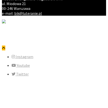
ul. Miodowa 21
00-246 Warszawa
e-mail:
bik@luteranie.pl
Copyright © ewangelicy.pl. Wszystkie prawa zastrzeżone.
Polityka prywatności
Instagram
Youtube
Twitter