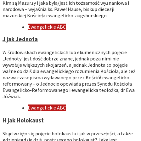
Kim są Mazurzy i jaka była/jest ich tożsamość wyznaniowa i
narodowa – wyjaśnia ks. Paweł Hause, biskup diecezji
mazurskiej Kościoła ewangelicko-augsburskiego.
Ewangelickie ABC
J jak Jednota
W środowiskach ewangelickich lub ekumenicznych pojęcie
‚Jednoty’ jest dość dobrze znane, jednak poza nimi nie
wywołuje większych skojarzeń, a jednak Jednota to pojęcie
ważne do dziś dla ewangelickiego rozumienia Kościoła, ale też
nazwa czasopisma wydawanego przez Kościół ewangelicko-
reformowany – o Jednocie opowiada prezes Synodu Kościoła
Ewangelicko-Reformowanego i ewangelicka teolożka, dr Ewa
Jóźwiak.
Ewangelickie ABC
H jak Holokaust
Skąd wzięło się pojęcie holokaustu i jak w przeszłości, a także
gdzieniegdzie dziś, postrzegano holokaust? Jaka jest