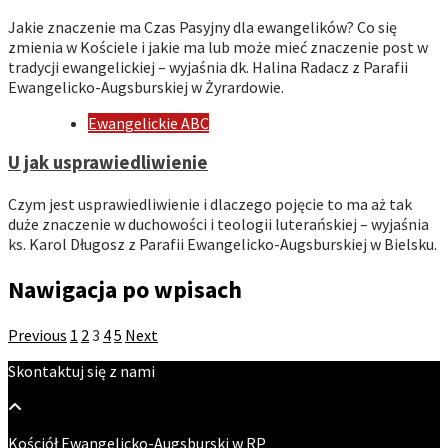
Jakie znaczenie ma Czas Pasyjny dla ewangelików? Co się
zmienia w Kościele i jakie ma lub może mieć znaczenie post w
tradycji ewangelickiej – wyjaśnia dk. Halina Radacz z Parafii
Ewangelicko-Augsburskiej w Żyrardowie.
Ewangelickie ABC
U jak usprawiedliwienie
Czym jest usprawiedliwienie i dlaczego pojęcie to ma aż tak
duże znaczenie w duchowości i teologii luterańskiej – wyjaśnia
ks. Karol Długosz z Parafii Ewangelicko-Augsburskiej w Bielsku.
Nawigacja po wpisach
Previous
1
2
3
4
5
Next
Skontaktuj się z nami
Kościół Ewangelicko-Augsburski w RP