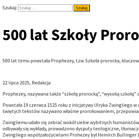
Szukaj:
500 lat Szkoły Proro
500 lat temu powstała Prophezey, tzw. Szkoła prorocka, kluczowa
22 lipca 2025, Redakcja
Prophezey, nazywana także “szkołą prorocką”, “wysoką szkołą” 
Powstała 19 czerwca 1525 roku z inicjatywy Ulryka Zwingliego w 
świętych tekstów nazywano właśnie prorokowaniem, przepowia
Zwingliemu udało się zebrać wokół siebie wybitnych humanistów i
odbywały się wykłady, prowadzono dysputy teologiczne, tłumaczo
Zwingliego współzałożycielami Prohezey był Heinirch Bullinger 