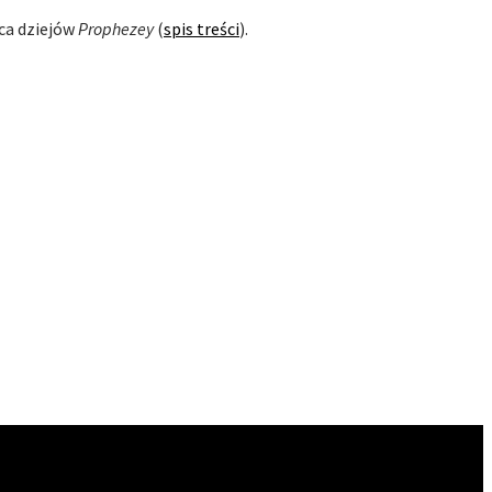
ca dziejów
Prophezey
(
spis treści
).