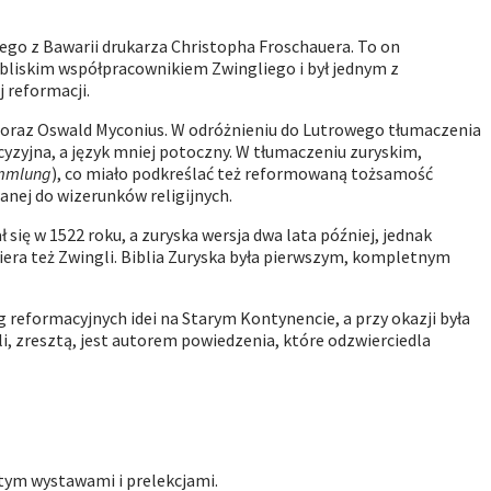
ego z Bawarii drukarza Christopha Froschauera. To on
 bliskim współpracownikiem Zwingliego i był jednym z
 reformacji.
der oraz Oswald Myconius. W odróżnieniu do Lutrowego tłumaczenia
ecyzyjna, a język mniej potoczny. W tłumaczeniu zuryskim,
mmlung
), co miało podkreślać też reformowaną tożsamość
anej do wizerunków religijnych.
ię w 1522 roku, a zuryska wersja dwa lata później, jednak
miera też Zwingli. Biblia Zuryska była pierwszym, kompletnym
reformacyjnych idei na Starym Kontynencie, a przy okazji była
 zresztą, jest autorem powiedzenia, które odzwierciedla
 tym wystawami i prelekcjami.