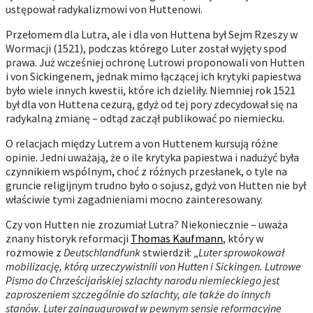
ustępował radykalizmowi von Huttenowi.
Przełomem dla Lutra, ale i dla von Huttena był Sejm Rzeszy w
Wormacji (1521), podczas którego Luter został wyjęty spod
prawa. Już wcześniej ochronę Lutrowi proponowali von Hutten
i von Sickingenem, jednak mimo łączącej ich krytyki papiestwa
było wiele innych kwestii, które ich dzieliły. Niemniej rok 1521
był dla von Huttena cezurą, gdyż od tej pory zdecydował się na
radykalną zmianę – odtąd zaczął publikować po niemiecku.
O relacjach między Lutrem a von Huttenem kursują różne
opinie. Jedni uważają, że o ile krytyka papiestwa i nadużyć była
czynnikiem wspólnym, choć z różnych przesłanek, o tyle na
gruncie religijnym trudno było o sojusz, gdyż von Hutten nie był
właściwie tymi zagadnieniami mocno zainteresowany.
Czy von Hutten nie zrozumiał Lutra? Niekoniecznie – uważa
znany historyk reformacji
Thomas Kaufmann
, który w
rozmowie z
Deutschlandfunk
stwierdził: „
Luter sprowokował
mobilizację, którą urzeczywistnili von Hutten i Sickingen. Lutrowe
Pismo do Chrześcijańskiej szlachty narodu niemieckiego jest
zaproszeniem szczególnie do szlachty, ale także do innych
stanów. Luter zainaugurował w pewnym sensie reformacyjne