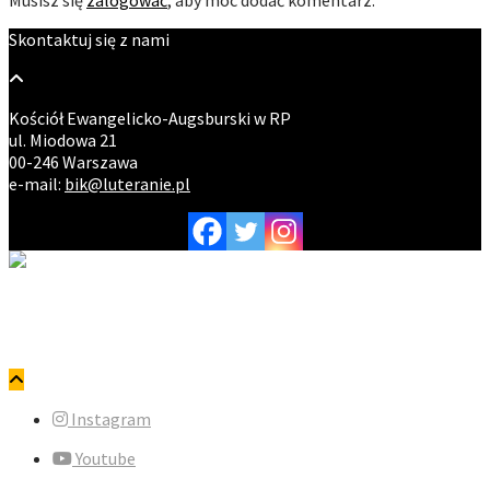
Musisz się
zalogować
, aby móc dodać komentarz.
Skontaktuj się z nami
Kościół Ewangelicko-Augsburski w RP
ul. Miodowa 21
00-246 Warszawa
e-mail:
bik@luteranie.pl
Copyright © ewangelicy.pl. Wszystkie prawa zastrzeżone.
Polityka prywatności
Instagram
Youtube