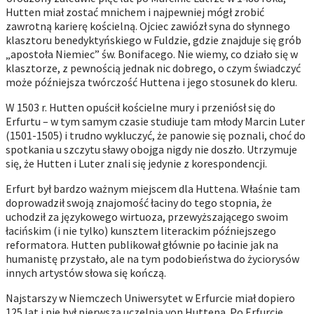
Hutten miał zostać mnichem i najpewniej mógł zrobić
zawrotną karierę kościelną. Ojciec zawiózł syna do słynnego
klasztoru benedyktyńskiego w Fuldzie, gdzie znajduje się grób
„apostoła Niemiec” św. Bonifacego. Nie wiemy, co działo się w
klasztorze, z pewnością jednak nic dobrego, o czym świadczyć
może późniejsza twórczość Huttena i jego stosunek do kleru.
W 1503 r. Hutten opuścił kościelne mury i przeniósł się do
Erfurtu – w tym samym czasie studiuje tam młody Marcin Luter
(1501-1505) i trudno wykluczyć, że panowie się poznali, choć do
spotkania u szczytu sławy obojga nigdy nie doszło. Utrzymuje
się, że Hutten i Luter znali się jedynie z korespondencji.
Erfurt był bardzo ważnym miejscem dla Huttena. Właśnie tam
doprowadził swoją znajomość łaciny do tego stopnia, że
uchodził za językowego wirtuoza, przewyższającego swoim
łacińskim (i nie tylko) kunsztem literackim późniejszego
reformatora. Hutten publikował głównie po łacinie jak na
humanistę przystało, ale na tym podobieństwa do życiorysów
innych artystów słowa się kończą.
Najstarszy w Niemczech Uniwersytet w Erfurcie miał dopiero
125 lat i nie był pierwszą uczelnią von Huttena. Po Erfurcie