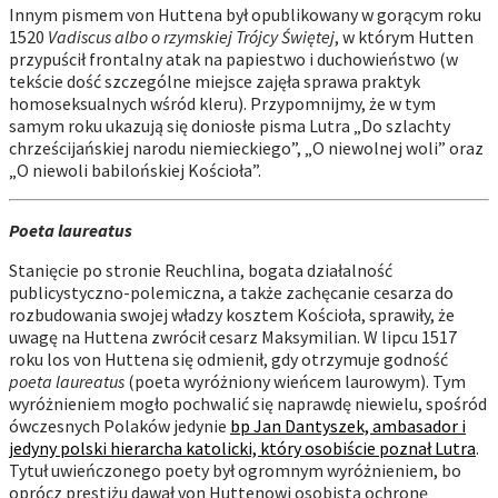
Innym pismem von Huttena był opublikowany w gorącym roku
1520
Vadiscus albo o rzymskiej Trójcy Świętej
, w którym Hutten
przypuścił frontalny atak na papiestwo i duchowieństwo (w
tekście dość szczególne miejsce zajęła sprawa praktyk
homoseksualnych wśród kleru). Przypomnijmy, że w tym
samym roku ukazują się doniosłe pisma Lutra „Do szlachty
chrześcijańskiej narodu niemieckiego”, „O niewolnej woli” oraz
„O niewoli babilońskiej Kościoła”.
Poeta laureatus
Stanięcie po stronie Reuchlina, bogata działalność
publicystyczno-polemiczna, a także zachęcanie cesarza do
rozbudowania swojej władzy kosztem Kościoła, sprawiły, że
uwagę na Huttena zwrócił cesarz Maksymilian. W lipcu 1517
roku los von Huttena się odmienił, gdy otrzymuje godność
poeta laureatus
(poeta wyróżniony wieńcem laurowym). Tym
wyróżnieniem mogło pochwalić się naprawdę niewielu, spośród
ówczesnych Polaków jedynie
bp Jan Dantyszek, ambasador i
jedyny polski hierarcha katolicki, który osobiście poznał Lutra
.
Tytuł uwieńczonego poety był ogromnym wyróżnieniem, bo
oprócz prestiżu dawał von Huttenowi osobistą ochronę