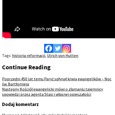
Tags:
historia reformacji
,
Ulrich von Hutten
Continue Reading
Poprzedni
450 lat temu Paryż spłynął krwią ewangelików – Noc
św. Bartłomieja
Następny
Kościół ewangelicki mówi o złamaniu tajemnicy
spowiedzi przez agenta Stasi i własnej opieszałości
Dodaj komentarz