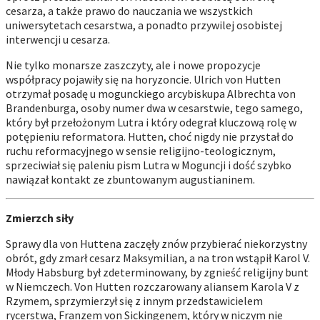
cesarza, a także prawo do nauczania we wszystkich
uniwersytetach cesarstwa, a ponadto przywilej osobistej
interwencji u cesarza.
Nie tylko monarsze zaszczyty, ale i nowe propozycje
współpracy pojawiły się na horyzoncie. Ulrich von Hutten
otrzymał posadę u mogunckiego arcybiskupa Albrechta von
Brandenburga, osoby numer dwa w cesarstwie, tego samego,
który był przełożonym Lutra i który odegrał kluczową rolę w
potępieniu reformatora. Hutten, choć nigdy nie przystał do
ruchu reformacyjnego w sensie religijno-teologicznym,
sprzeciwiał się paleniu pism Lutra w Moguncji i dość szybko
nawiązał kontakt ze zbuntowanym augustianinem.
Zmierzch siły
Sprawy dla von Huttena zaczęły znów przybierać niekorzystny
obrót, gdy zmarł cesarz Maksymilian, a na tron wstąpił Karol V.
Młody Habsburg był zdeterminowany, by zgnieść religijny bunt
w Niemczech. Von Hutten rozczarowany aliansem Karola V z
Rzymem, sprzymierzył się z innym przedstawicielem
rycerstwa, Franzem von Sickingenem, który w niczym nie