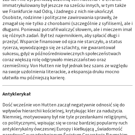
immatrykulowany był jeszcze na sześciu innych, w tym także
we Frankfurcie nad Odrą, i żadnego z nich nie ukończył.
Osobiste, rodzinne i polityczne zawirowania sprawiły, że
zmagał się nie tylko z chorobami (szczególnie z syfilisem), ale i
długami. Ponieważ potrafił walczyć słowem, ale i mieczem imał
się różnych zadań. Był też najemnikiem, aby spłacić długi i
przeżyć. Wsparcie finansowe od ojca nie starczyło, a status
rycerza, wywodzącego się ze szlachty, nie gwarantował
sukcesu, gdyż w późnośredniowiecznych społeczeństwach
coraz większą rolę odgrywało mieszczaństwo oraz
rzemieślnicy. Von Hutten nie był jednak bez szans ze względu
na swoje uzdolnienia literackie, a ekspansja druku mocno
ułatwiła mu późniejszą karierę.
Antyklerykał
Dość wcześnie von Hutten zaczął negatywnie odnosić się do
wpływów hierarchii kościelnej, krytykując kler za nadużycia.
Niemniej, motywowany był nie tyle przesłankami religijnymi,
co politycznymi, wpisując się w coraz bardziej popularny ruch
antyklerykalny ówczesnej Europy i kiełkującą „świadomość
narodową” w rozdrobnionym Świętym Cesarstwie Rzymskim