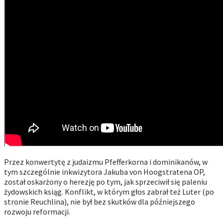
Przez konwertytę z judaizmu Pfefferkorna i dominikanów, w
tym szczególnie inkwizytora Jakuba von Hoogstratena OP,
został oskarżony o herezję po tym, jak sprzeciwił się paleniu
żydowskich ksiąg. Konflikt, w którym głos zabrał też Luter (po
stronie Reuchlina), nie był bez skutków dla późniejszego
rozwoju reformacji.