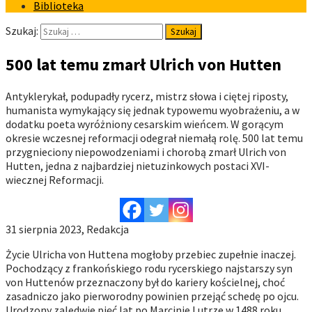
Biblioteka
Szukaj:
500 lat temu zmarł Ulrich von Hutten
Antyklerykał, podupadły rycerz, mistrz słowa i ciętej riposty,
humanista wymykający się jednak typowemu wyobrażeniu, a w
dodatku poeta wyróżniony cesarskim wieńcem. W gorącym
okresie wczesnej reformacji odegrał niemałą rolę. 500 lat temu
przygnieciony niepowodzeniami i chorobą zmarł Ulrich von
Hutten, jedna z najbardziej nietuzinkowych postaci XVI-
wiecznej Reformacji.
31 sierpnia 2023, Redakcja
Życie Ulricha von Huttena mogłoby przebiec zupełnie inaczej.
Pochodzący z frankońskiego rodu rycerskiego najstarszy syn
von Huttenów przeznaczony był do kariery kościelnej, choć
zasadniczo jako pierworodny powinien przejąć schedę po ojcu.
Urodzony zaledwie pięć lat po Marcinie Lutrze w 1488 roku,