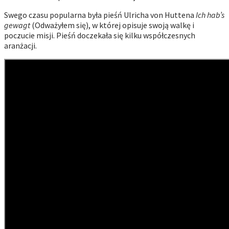
Swego czasu popularna była pieśń Ulricha von Huttena
Ich hab’s
gewagt
(Odważyłem się), w której opisuje swoją walkę i
poczucie misji. Pieśń doczekała się kilku współczesnych
aranżacji.