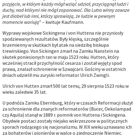
przyjęcie, w którym każdy mógł wziąć udział, przyciągnął ludzi i
duchy, nad którymi nie mógł zapanować. Dla Lutra winny zawsze
jest diabeł lub inni, którzy sprawiają, że ludzie w pewnym
momencie wariują
” – kwituje Kaufmann.
Wyprawy wojskowe Sickingena i von Huttena nie przyniosły
spodziewanych rezultatów. Były klęską, szczególnie
brzemienny w skutkach był atak na siedzibę biskupa
trewirskiego. Von Sickingen zmarł na Zamku Nanstein na
skutek poniesionych ran w maju 1523 roku. Hutten, który
wcześniej stracił przychylność cesarza i został wyjęty spod
prawa, znalazł schronienie w Szwajcarii. Gościny w ostatnich
dniach udzielił mu zuryski reformator Ulrich Zwingli.
Ulrich von Hutten zmarł 500 lat temu, 29 sierpnia 1523 roku w
wieku zaledwie 35 lat.
U podnóża Zamku Ebernburg, który w czasach Reformacji służył
za schronienie dla znanych reformatorów (Bucer, Oekolampad
czy Aquila) stanął w 1889 r. pomnik von Huttena i Sickingena.
Obydwie postaci zostały niejako wskrzeszone w politycznych
sporach rodzącego się nacjonalizmu. W XIX wieku uznawano ich
za bohaterów i pionierów w walce o zjednoczenie Niemiec.