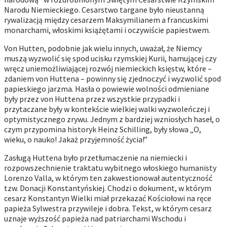
Narodu Niemieckiego. Cesarstwo targane było nieustanną
rywalizacją między cesarzem Maksymilianem a francuskimi
monarchami, włoskimi książętami i oczywiście papiestwem.
Von Hutten, podobnie jak wielu innych, uważał, że Niemcy
muszą wyzwolić się spod ucisku rzymskiej Kurii, hamującej czy
wręcz uniemożliwiającej rozwój niemieckich księstw, które –
zdaniem von Huttena – powinny się zjednoczyć i wyzwolić spod
papieskiego jarzma. Hasła o powiewie wolności odmieniane
były przez von Huttena przez wszystkie przypadki i
przytaczane były w kontekście wielkiej walki wyzwoleńczej i
optymistycznego zrywu. Jednym z bardziej wzniosłych haseł, o
czym przypomina historyk Heinz Schilling, były słowa „O,
wieku, o nauko! Jakaż przyjemność życia!”
Zasługą Huttena było przetłumaczenie na niemiecki i
rozpowszechnienie traktatu wybitnego włoskiego humanisty
Lorenzo Valla, w którym ten zakwestionował autentyczność
tzw. Donacji Konstantyńskiej. Chodzi o dokument, w którym
cesarz Konstantyn Wielki miał przekazać Kościołowi na ręce
papieża Sylwestra przywileje i dobra. Tekst, w którym cesarz
uznaje wyższość papieża nad patriarchami Wschodu i