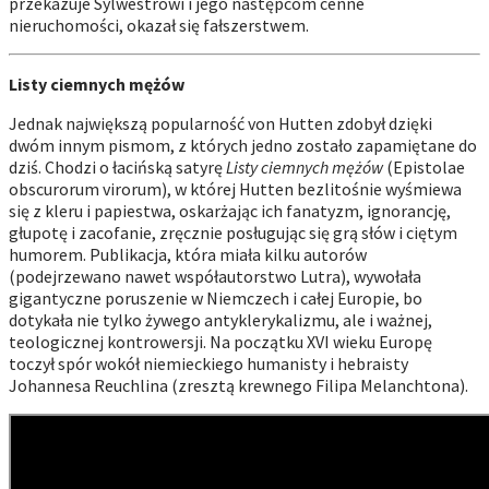
przekazuje Sylwestrowi i jego następcom cenne
nieruchomości, okazał się fałszerstwem.
Listy ciemnych mężów
Jednak największą popularność von Hutten zdobył dzięki
dwóm innym pismom, z których jedno zostało zapamiętane do
dziś. Chodzi o łacińską satyrę
Listy ciemnych mężów
(Epistolae
obscurorum virorum), w której Hutten bezlitośnie wyśmiewa
się z kleru i papiestwa, oskarżając ich fanatyzm, ignorancję,
głupotę i zacofanie, zręcznie posługując się grą słów i ciętym
humorem. Publikacja, która miała kilku autorów
(podejrzewano nawet współautorstwo Lutra), wywołała
gigantyczne poruszenie w Niemczech i całej Europie, bo
dotykała nie tylko żywego antyklerykalizmu, ale i ważnej,
teologicznej kontrowersji. Na początku XVI wieku Europę
toczył spór wokół niemieckiego humanisty i hebraisty
Johannesa Reuchlina (zresztą krewnego Filipa Melanchtona).