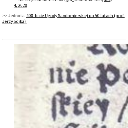
4, 2020
>> Jednota:
400-lecie Ugody Sandomierskiej po 50 latach (prof.
Jerzy Sojka)