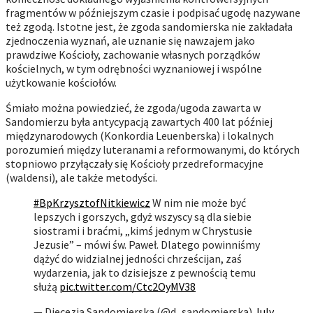
fragmentów w późniejszym czasie i podpisać ugodę nazywane
też zgodą. Istotne jest, że zgoda sandomierska nie zakładała
zjednoczenia wyznań, ale uznanie się nawzajem jako
prawdziwe Kościoły, zachowanie własnych porządków
kościelnych, w tym odrębności wyznaniowej i wspólne
użytkowanie kościołów.
Śmiało można powiedzieć, że zgoda/ugoda zawarta w
Sandomierzu była antycypacją zawartych 400 lat później
międzynarodowych (Konkordia Leuenberska) i lokalnych
porozumień między luteranami a reformowanymi, do których
stopniowo przyłączały się Kościoły przedreformacyjne
(waldensi), ale także metodyści.
#BpKrzysztofNitkiewicz
W nim nie może być
lepszych i gorszych, gdyż wszyscy są dla siebie
siostrami i braćmi, „kimś jednym w Chrystusie
Jezusie” – mówi św. Paweł. Dlatego powinniśmy
dążyć do widzialnej jedności chrześcijan, zaś
wydarzenia, jak to dzisiejsze z pewnością temu
służą
pic.twitter.com/Ctc2OyMV38
— Diecezja Sandomierska (@d_sandomierska)
July