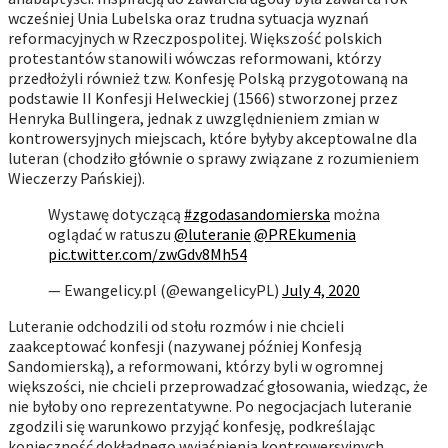
wcześniej Unia Lubelska oraz trudna sytuacja wyznań
reformacyjnych w Rzeczpospolitej. Większość polskich
protestantów stanowili wówczas reformowani, którzy
przedłożyli również tzw. Konfesję Polską przygotowaną na
podstawie II Konfesji Helweckiej (1566) stworzonej przez
Henryka Bullingera, jednak z uwzględnieniem zmian w
kontrowersyjnych miejscach, które byłyby akceptowalne dla
luteran (chodziło głównie o sprawy związane z rozumieniem
Wieczerzy Pańskiej).
Wystawę dotyczącą
#zgodasandomierska
można
oglądać w ratuszu
@luteranie
@PREkumenia
pic.twitter.com/zwGdv8Mh54
— Ewangelicy.pl (@ewangelicyPL)
July 4, 2020
Luteranie odchodzili od stołu rozmów i nie chcieli
zaakceptować konfesji (nazywanej później Konfesją
Sandomierską), a reformowani, którzy byli w ogromnej
większości, nie chcieli przeprowadzać głosowania, wiedząc, że
nie byłoby ono reprezentatywne. Po negocjacjach luteranie
zgodzili się warunkowo przyjąć konfesję, podkreślając
konieczność dokładnego wyjaśnienia kontrowersyjnych