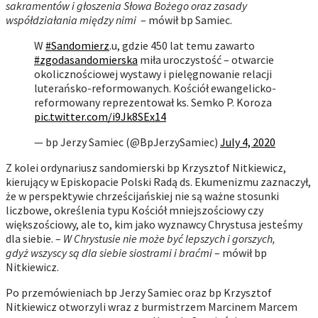
sakramentów i głoszenia Słowa Bożego oraz zasady
współdziałania między nimi
– mówił bp Samiec.
W
#Sandomierz
.u, gdzie 450 lat temu zawarto
#zgodasandomierska
miła uroczystość – otwarcie
okolicznościowej wystawy i pielęgnowanie relacji
luterańsko-reformowanych. Kościół ewangelicko-
reformowany reprezentował ks. Semko P. Koroza
pic.twitter.com/i9Jk8SEx14
— bp Jerzy Samiec (@BpJerzySamiec)
July 4, 2020
Z kolei ordynariusz sandomierski bp Krzysztof Nitkiewicz,
kierujący w Episkopacie Polski Radą ds. Ekumenizmu zaznaczył,
że w perspektywie chrześcijańskiej nie są ważne stosunki
liczbowe, określenia typu Kościół mniejszościowy czy
większościowy, ale to, kim jako wyznawcy Chrystusa jesteśmy
dla siebie. –
W Chrystusie nie może być lepszych i gorszych,
gdyż wszyscy są dla siebie siostrami i braćmi
– mówił bp
Nitkiewicz.
Po przemówieniach bp Jerzy Samiec oraz bp Krzysztof
Nitkiewicz otworzyli wraz z burmistrzem Marcinem Marcem