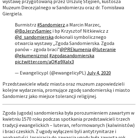
wystawę przygotowaną przez Urszulę Stępień, kustosza
Muzeum Diecezjalnego w Sandomierzu oraz dr. Tomisława
Giergiela.
Burmistrz
#Sandomierz
.a Marcin Marzec,
@BpJerzySamiec
i bp Krzysztof Nitkiewicz z
@d_sandomierska
dokonali symbolicznego
otwarcia wystawy „Zgoda Sandomierska. Zgoda
panów – zgoda braci”
@PREkumenia
@luteranie
@ekumenizmpl
#zgodasandomierska
pic.twitter.com/aOKp9XaIx3
— Ewangelicy.pl (@ewangelicyPL)
July 4, 2020
Przedstawiciele władz miasta oraz muzeum zapowiedzieli
kolejne wydarzenia, promujące zgodę sandomierską i miasto
Sandomierz jako miejsce tolerancji religijnej.
Zgoda (ugoda) sandomierska była porozumieniem zawartym w
kwietniu 1570 roku podczas spotkania przedstawicieli trzech
tradycji ewangelickich – luteran, reformowanych (kalwinistów)
i braci czeskich. Z ugody wyłączeni byli antytrynitarze i
anabaptyści. Inspiracją do zawarcia ugody była zawarta rok