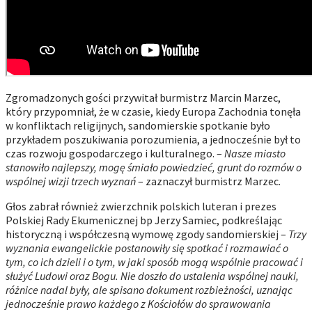
Zgromadzonych gości przywitał burmistrz Marcin Marzec,
który przypomniał, że w czasie, kiedy Europa Zachodnia tonęła
w konfliktach religijnych, sandomierskie spotkanie było
przykładem poszukiwania porozumienia, a jednocześnie był to
czas rozwoju gospodarczego i kulturalnego. –
Nasze miasto
stanowiło najlepszy, mogę śmiało powiedzieć, grunt do rozmów o
wspólnej wizji trzech wyznań
– zaznaczył burmistrz Marzec.
Głos zabrał również zwierzchnik polskich luteran i prezes
Polskiej Rady Ekumenicznej bp Jerzy Samiec, podkreślając
historyczną i współczesną wymowę zgody sandomierskiej –
Trzy
wyznania ewangelickie postanowiły się spotkać i rozmawiać o
tym, co ich dzieli i o tym, w jaki sposób mogą wspólnie pracować i
służyć Ludowi oraz Bogu. Nie doszło do ustalenia wspólnej nauki,
różnice nadal były, ale spisano dokument rozbieżności, uznając
jednocześnie prawo każdego z Kościołów do sprawowania