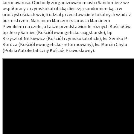
koronawirusa. Obchody zorganizowało miasto Sandomierz we
współpracy z rzymskokatolicką diecezją sandomierską, a w
uroczystościach wzięli udział przedstawiciele lokalnych władz z
burmistrzem Marcinem Marcem i starosta Marcinem
Piwnikiem na czele, a także przedstawiciele różnych Kościołów:
bp Jerzy Samiec (Kościół ewangelicko-augsburski), bp
Krzysztof Nitkiewicz (Kościół rzymskokatolicki), ks. Semko P.
Koroza (Kościół ewangelicko-reformowany), ks. Marcin Chyla
(Polski Autokefaliczny Kościół Prawosławny).