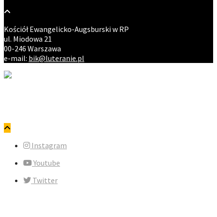
Kościół Ewangelicko-Augsburski w RP
ul. Miodowa 21
00-246 Warszawa
e-mail:
bik@luteranie.pl
Copyright © ewangelicy.pl. Wszystkie prawa zastrzeżone.
Polityka prywatności
Instagram
Youtube
Twitter