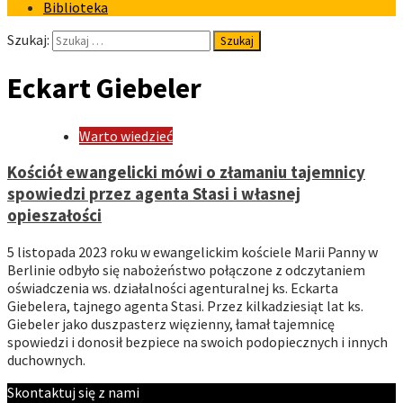
Biblioteka
Szukaj:
Eckart Giebeler
Warto wiedzieć
Kościół ewangelicki mówi o złamaniu tajemnicy
spowiedzi przez agenta Stasi i własnej
opieszałości
5 listopada 2023 roku w ewangelickim kościele Marii Panny w
Berlinie odbyło się nabożeństwo połączone z odczytaniem
oświadczenia ws. działalności agenturalnej ks. Eckarta
Giebelera, tajnego agenta Stasi. Przez kilkadziesiąt lat ks.
Giebeler jako duszpasterz więzienny, łamał tajemnicę
spowiedzi i donosił bezpiece na swoich podopiecznych i innych
duchownych.
Skontaktuj się z nami