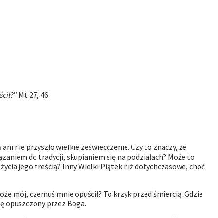
ścił?
” Mt 27, 46
ani nie przyszło wielkie zeświecczenie. Czy to znaczy, że
zaniem do tradycji, skupianiem się na podziałach? Może to
życia jego treścią? Inny Wielki Piątek niż dotychczasowe, choć
Boże m
ó
j, czemuś mnie opuścił? To krzyk przed śmiercią. Gdzie
 się opuszczony przez Boga.