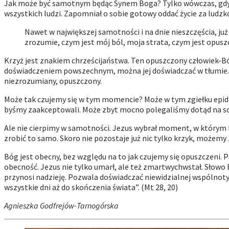
Jak może być samotnym będąc Synem Boga? Tylko wówczas, gdy przy
wszystkich ludzi. Zapomniał o sobie gotowy oddać życie za ludzko
Nawet w największej samotności i na dnie nieszczęścia, ju
zrozumie, czym jest mój ból, moja strata, czym jest opusz
Krzyż jest znakiem chrześcijaństwa. Ten opuszczony człowiek-Bó
doświadczeniem powszechnym, można jej doświadczać w tłumie. T
niezrozumiany, opuszczony.
Może tak czujemy się w tym momencie? Może w tym zgiełku epidem
byśmy zaakceptowali. Może zbyt mocno polegaliśmy dotąd na sob
Ale nie cierpimy w samotności. Jezus wybrał
moment,
w którym 
zrobić to samo. Skoro nie pozostaje już nic tylko krzyk, możemy
Bóg jest obecny, bez względu na to jak czujemy się opuszczeni.
obecność. Jezus nie tylko umarł, ale też zmartwychwstał. Słowo 
przynosi nadzieję. Pozwala doświadczać niewidzialnej wspólnoty,
wszystkie dni aż do skończenia świata”. (Mt 28, 20)
Agnieszka Godfrejów-Tarnogórska