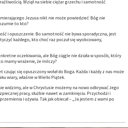
ażliwością. Wziął na siebie ciężar grzechu i samotność
 umierającego Jezusa nikt nie może powiedzieć: Bóg nie
rozumie to kto?
ość i opuszczenie. Bo samotność nie bywa sporadyczna, jest
yczyć każdego, kto choć raz poczuł się wyobcowany,
retne oczekiwania, ale Bóg ciągle nie działa w sposób, który
to mamy wrażenie, że milczy?
et czując się opuszczony wołał do Boga. Każda i każdy z nas może
u wiary, właśnie w Wielki Piątek.
o nie widzimy, ale w Chrystusie możemy na nowo odkrywać Jego
piecznej pracy, służbie nawet w zamknięciu. Przychodzi i
rzemienia i ożywia. Tak jak obiecał – „Ja jestem z wami po