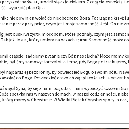
szedł na świat, urodził się człowiekiem. Z całą cielesnością i wr
ść i wypełnić plan Ojca.
ż nikt nie powinien wołać do nieobecnego Boga. Patrząc na krzyż i
czenie przez przyjaciół, czym jest moja samotność. Jeśli On nie z
g jest bliski wszystkim osobom, które poznały, czym jest samotn
ak jak Jezus, który umiera na oczach tłumu. Samotność może dot
ii częściej zadajemy pytanie czy Bóg nas słucha? Może mamy konk
ie, byliśmy samowystarczalni, a teraz, gdy Boga potrzebujemy, 
był najbardziej bezbronny, by powiedzieć Bogu o swoim b
ó
lu. Naw
 zawołać do Boga. Powiedzieć o swoich wątpliwościach, a nawet brak
 Poświęcił Syna, by się z nami pogodzić i nam wybaczyć. Czasem G
Boże spotyka nas w naszych domach, w naszej codzienności, niebez
 którą mamy w Chrystusie. W Wielki Piątek Chrystus spotyka nas, p