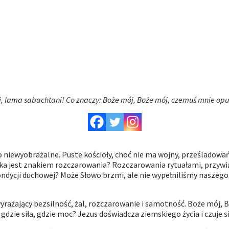
li, lama sabachtani! Co znaczy: Boże m
ó
j, Boże m
ó
j, czemuś mnie opu
o niewyobrażalne. Puste kościoły, choć nie ma wojny, prześladowań 
tka jest znakiem rozczarowania? Rozczarowania rytuałami, przywią
ondycji duchowej? Może Słowo brzmi, ale nie wypełniliśmy naszego 
wyrażający bezsilność, żal, rozczarowanie i samotność. Boże m
ó
j, 
, gdzie siła, gdzie moc? Jezus doświadcza ziemskiego życia i czuje