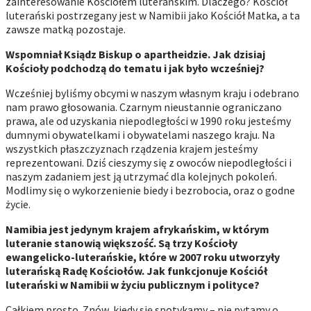
zainteresowanie Kościołem luterańskim. Dlaczego? Kościół
luterański postrzegany jest w Namibii jako Kościół Matka, a ta
zawsze matką pozostaje.
Wspomniał Ksiądz Biskup o apartheidzie. Jak dzisiaj
Kościoły podchodzą do tematu i jak było wcześniej?
Wcześniej byliśmy obcymi w naszym własnym kraju i odebrano
nam prawo głosowania. Czarnym nieustannie ograniczano
prawa, ale od uzyskania niepodległości w 1990 roku jesteśmy
dumnymi obywatelkami i obywatelami naszego kraju. Na
wszystkich płaszczyznach rządzenia krajem jesteśmy
reprezentowani. Dziś cieszymy się z owoców niepodległości i
naszym zadaniem jest ją utrzymać dla kolejnych pokoleń.
Modlimy się o wykorzenienie biedy i bezrobocia, oraz o godne
życie.
Namibia jest jedynym krajem afrykańskim, w którym
luteranie stanowią większość. Są trzy Kościoły
ewangelicko-luterańskie, które w 2007 roku utworzyły
luterańską Radę Kościołów. Jak funkcjonuje Kościół
luterański w Namibii w życiu publicznym i polityce?
Całkiem prosto. Znów, kiedy się spotykamy – nie pytamy o