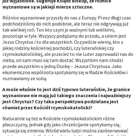
już wyjaśnione. Sugeruje Ksiądz Biskup, że różnice
wyznaniowe są w jakiejś mierze sztuczne.
Różnice wyznaniowe przyszły do nas z Europy. Przez długi czas
podchodziliśmy do nich podobnie, ale teraz nie odgrywają już
tak wielkiej roli. Ten kto czyni je ważnymi lub wielkimi,
pozostaje w tyle. Wszyscy podążamy do przodu, a celem jest
Jezus Chrystus i to dla wszystkich. Oczywiście wiemy, kto z
jakiej rodziny kościelnej pochodzi, czy luterańskiej czy
rzymskokatolickiej, ale przecież to nie Luter zaprowadzi nas do
nieba, on sam musi się tam dostać. Wszystkim nam chodzi
przede wszystkim o jedną Osobę – Jezusa Chrystusa. Jako
ekumeniczna wspólnota spotykamy się w Radzie Kościołów i
rozmawiamy ze sobą.
A może właśnie to jest dziś typowo luterańskie, że granice
wyznaniowe nie mają już takiego znaczenia i najważniejszy
jest Chrystus? Czy taka perspektywa podzielana jest
również przez Kościół rzymskokatolicki?
Naturalnie są też w Kościele rzymskokatolickim różne
płaszczyzny, jednak gdy jako chrześcijanie spotykamy się,
sytuacja się zmienia. Wśród wielu ludzi można zaobserwować