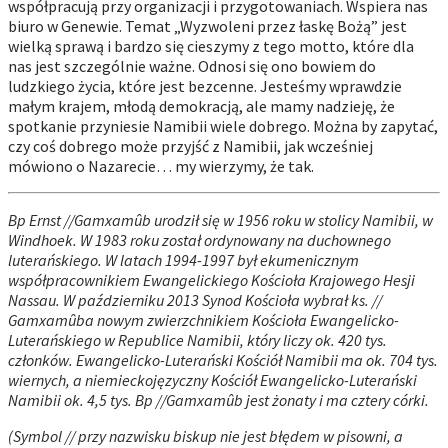
współpracują przy organizacji i przygotowaniach. Wspiera nas
biuro w Genewie. Temat „Wyzwoleni przez łaskę Bożą” jest
wielką sprawą i bardzo się cieszymy z tego motto, które dla
nas jest szczególnie ważne. Odnosi się ono bowiem do
ludzkiego życia, które jest bezcenne. Jesteśmy wprawdzie
małym krajem, młodą demokracją, ale mamy nadzieję, że
spotkanie przyniesie Namibii wiele dobrego. Można by zapytać,
czy coś dobrego może przyjść z Namibii, jak wcześniej
mówiono o Nazarecie… my wierzymy, że tak.
Bp Ernst //Gamxamûb urodził się w 1956 roku w stolicy Namibii, w
Windhoek. W 1983 roku został ordynowany na duchownego
luterańskiego. W latach 1994-1997 był ekumenicznym
współpracownikiem Ewangelickiego Kościoła Krajowego Hesji
Nassau. W październiku 2013 Synod Kościoła wybrał ks. //
Gamxamûba nowym zwierzchnikiem Kościoła Ewangelicko-
Luterańskiego w Republice Namibii, który liczy ok. 420 tys.
członków. Ewangelicko-Luterański Kościół Namibii ma ok. 704 tys.
wiernych, a niemieckojęzyczny Kościół Ewangelicko-Luterański
Namibii ok. 4,5 tys. Bp //Gamxamûb jest żonaty i ma cztery córki.
(Symbol // przy nazwisku biskup nie jest błędem w pisowni, a