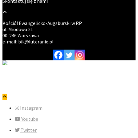
Skontaktuj się z nami
Kościół Ewangelicko-Augsburski w RP
ul. Miodowa 21
00-246 Warszawa
e-mail:
bik@luteranie.pl
Copyright © ewangelicy.pl. Wszystkie prawa zastrzeżone.
Polityka prywatności
Instagram
Youtube
Twitter