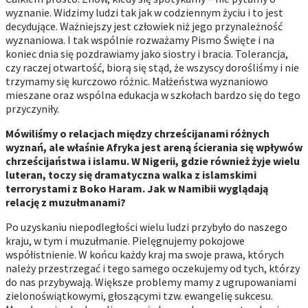
wyznanie. Widzimy ludzi tak jak w codziennym życiu i to jest
decydujące. Ważniejszy jest człowiek niż jego przynależność
wyznaniowa. I tak wspólnie rozważamy Pismo Święte i na
koniec dnia się pozdrawiamy jako siostry i bracia. Tolerancja,
czy raczej otwartość, biorą się stąd, że wszyscy dorośliśmy i nie
trzymamy się kurczowo różnic. Małżeństwa wyznaniowo
mieszane oraz wspólna edukacja w szkołach bardzo się do tego
przyczyniły.
Mówiliśmy o relacjach między chrześcijanami różnych
wyznań, ale właśnie Afryka jest areną ścierania się wpływów
chrześcijaństwa i islamu. W Nigerii, gdzie również żyje wielu
luteran, toczy się dramatyczna walka z islamskimi
terrorystami z Boko Haram. Jak w Namibii wyglądają
relację z muzułmanami?
Po uzyskaniu niepodległości wielu ludzi przybyło do naszego
kraju, w tym i muzułmanie. Pielęgnujemy pokojowe
współistnienie. W końcu każdy kraj ma swoje prawa, których
należy przestrzegać i tego samego oczekujemy od tych, którzy
do nas przybywają. Większe problemy mamy z ugrupowaniami
zielonoświątkowymi, głoszącymi tzw. ewangelię sukcesu.