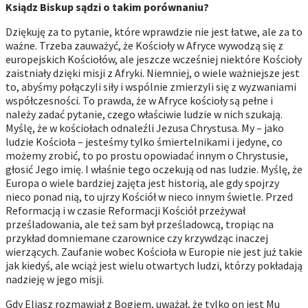
Ksiądz Biskup sądzi o takim porównaniu?
Dziękuję za to pytanie, które wprawdzie nie jest łatwe, ale za to
ważne. Trzeba zauważyć, że Kościoły w Afryce wywodzą się z
europejskich Kościołów, ale jeszcze wcześniej niektóre Kościoły
zaistniały dzięki misji z Afryki. Niemniej, o wiele ważniejsze jest
to, abyśmy połączyli siły i wspólnie zmierzyli się z wyzwaniami
współczesności. To prawda, że w Afryce kościoły są pełne i
należy zadać pytanie, czego właściwie ludzie w nich szukają.
Myślę, że w kościołach odnaleźli Jezusa Chrystusa. My – jako
ludzie Kościoła – jesteśmy tylko śmiertelnikami i jedyne, co
możemy zrobić, to po prostu opowiadać innym o Chrystusie,
głosić Jego imię. I właśnie tego oczekują od nas ludzie. Myślę, że
Europa o wiele bardziej zajęta jest historią, ale gdy spojrzy
nieco ponad nią, to ujrzy Kościół w nieco innym świetle. Przed
Reformacją i w czasie Reformacji Kościół przeżywał
prześladowania, ale też sam był prześladowcą, tropiąc na
przykład domniemane czarownice czy krzywdząc inaczej
wierzących. Zaufanie wobec Kościoła w Europie nie jest już takie
jak kiedyś, ale wciąż jest wielu otwartych ludzi, którzy pokładają
nadzieję w jego misji.
Gdy Eliasz rozmawiał z Bogiem, uważał, że tylko on jest Mu