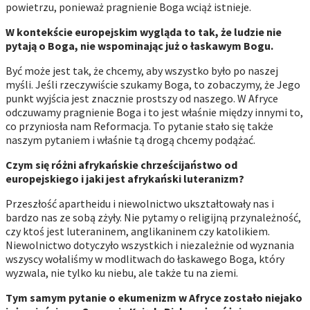
powietrzu, ponieważ pragnienie Boga wciąż istnieje.
W kontekście europejskim wygląda to tak, że ludzie nie
pytają o Boga, nie wspominając już o łaskawym Bogu.
Być może jest tak, że chcemy, aby wszystko było po naszej
myśli. Jeśli rzeczywiście szukamy Boga, to zobaczymy, że Jego
punkt wyjścia jest znacznie prostszy od naszego. W Afryce
odczuwamy pragnienie Boga i to jest właśnie między innymi to,
co przyniosła nam Reformacja. To pytanie stało się także
naszym pytaniem i właśnie tą drogą chcemy podążać.
Czym się różni afrykańskie chrześcijaństwo od
europejskiego i jaki jest afrykański luteranizm?
Przeszłość apartheidu i niewolnictwo ukształtowały nas i
bardzo nas ze sobą zżyły. Nie pytamy o religijną przynależność,
czy ktoś jest luteraninem, anglikaninem czy katolikiem.
Niewolnictwo dotyczyło wszystkich i niezależnie od wyznania
wszyscy wołaliśmy w modlitwach do łaskawego Boga, który
wyzwala, nie tylko ku niebu, ale także tu na ziemi.
Tym samym pytanie o ekumenizm w Afryce zostało niejako