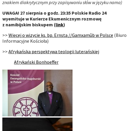
znakiem diakrytycznym przy zapisywaniu słów w języku nama)
UWAGA! 27 sierpnia o godz. 23:35 Polskie Radio 24
wyemituje w Kurierze Ekumenicznym rozmowę
z namibijskim biskupem (
link
)
>>
Więcej o wizycie ks. bp. Ernsta //Gamxamûb w Polsce
(Biuro
Informacyjne Kościoła)
>>
Afrykańska perspektywa teologii luterańskiej
Afrykański Bonhoeffer