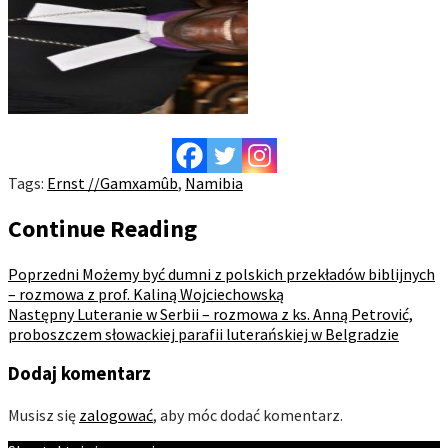
Tags:
Ernst //Gamxamûb
,
Namibia
Continue Reading
Poprzedni
Możemy być dumni z polskich przekładów biblijnych
– rozmowa z prof. Kaliną Wojciechowską
Następny
Luteranie w Serbii – rozmowa z ks. Anną Petrović,
proboszczem słowackiej parafii luterańskiej w Belgradzie
Dodaj komentarz
Musisz się
zalogować
, aby móc dodać komentarz.