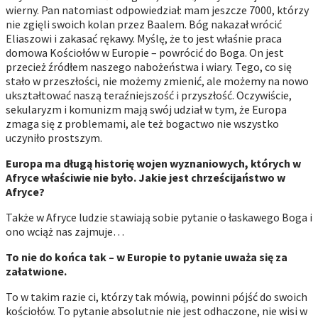
wierny. Pan natomiast odpowiedział: mam jeszcze 7000, którzy
nie zgięli swoich kolan przez Baalem. Bóg nakazał wrócić
Eliaszowi i zakasać rękawy. Myślę, że to jest właśnie praca
domowa Kościołów w Europie – powrócić do Boga. On jest
przecież źródłem naszego nabożeństwa i wiary. Tego, co się
stało w przeszłości, nie możemy zmienić, ale możemy na nowo
ukształtować naszą teraźniejszość i przyszłość. Oczywiście,
sekularyzm i komunizm mają swój udział w tym, że Europa
zmaga się z problemami, ale też bogactwo nie wszystko
uczyniło prostszym.
Europa ma długą historię wojen wyznaniowych, których w
Afryce właściwie nie było. Jakie jest chrześcijaństwo w
Afryce?
Także w Afryce ludzie stawiają sobie pytanie o łaskawego Boga i
ono wciąż nas zajmuje…
To nie do końca tak – w Europie to pytanie uważa się za
załatwione.
To w takim razie ci, którzy tak mówią, powinni pójść do swoich
kościołów. To pytanie absolutnie nie jest odhaczone, nie wisi w