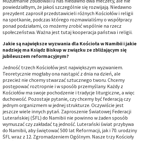
Muzułmanie zbudowali u nas niedawno dwa meczety, ale nie
powiedziałbym, że jakoś szczególnie się rozwijają. Niedawno
prezydent zaprosił przedstawicieli różnych Kościołów i religii
na spotkanie, podczas którego rozmawialiśmy o współpracy
ponad podziałami, co możemy zrobić wspólnie na rzecz
społeczeństwa. Ważna jest tutaj kooperacja państwa i religii.
Jakie są największe wyzwania dla Kościoła w Namibii i jakie
nadzieję ma Ksiądz Biskup w związku ze zbliżającym się
jubileuszem reformacyjnym?
Jedność trzech Kościołów jest największym wyzwaniem.
Teoretycznie mogłaby ona nastąpić z dnia na dzień, ale
przecież nie chcemy stwarzać sztucznego tworu. Chcemy
postępować roztropnie i w sposób przemyślany. Każdy z
Kościołów ma swoje pochodzenie i tradycje liturgiczne, a więc
duchowość. Pozostaje pytanie, czy chcemy być federacją czy
jednym organizmem w jednej strukturze. Oczywiście jest
jeszcze wiele innych pytań. Zaproszenie Światowej Federacji
Luterańskiej (ŚFL) do Namibii nie powinno w żaden sposób
wymuszać czy zakładać tą jedność. Luterański świat przybywa
do Namibii, aby świętować 500 lat Reformacji, jak i 70. urodziny
ŚFL wraz z 12. Zgromadzeniem Ogólnym. Nasze trzy Kościoły